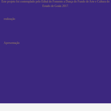
Este projeto foi contemplado pelo Edital do Fomento a Dança do Fundo de Arte e Cultura do
Estado de Goiás 2017.
realização
Apresentação